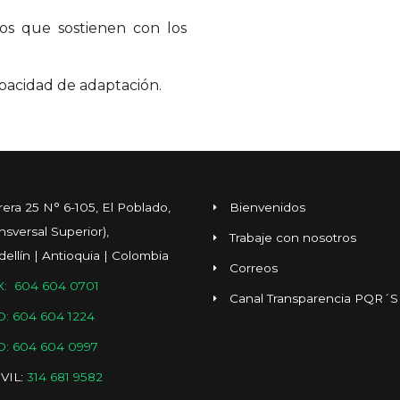
gos que sostienen con los
pacidad de adaptación.
rera 25 N° 6-105, El Poblado,
Bienvenidos
ansversal Superior),
Trabaje con nosotros
ellín | Antioquia | Colombia
Correos
: 604 604 0701
Canal Transparencia PQR´S
O: 604 604 1224
O: 604 604 0997
VIL:
314 681 9582