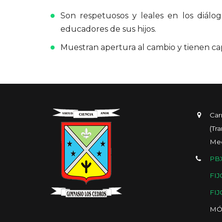
Son respetuosos y leales en los diálo
educadores de sus hijos.
Muestran apertura al cambio y tienen ca
Car
(Tr
Med
PBX
FIJ
FIJ
MÓ