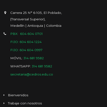
Carrera 25 N° 6-105, El Poblado,
(Transversal Superior),
Medellín | Antioquia | Colombia
PBX: 604 604 0701
FIJO: 604 604 1224
FIJO: 604 604 0997
MÓVIL:
314 681 9582
WHATSAPP:
314 681 9582
secretaria@cedros.edu.co
Bienvenidos
Trabaje con nosotros