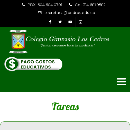
PBX: 604 604 0701
Cel: 314 681 9582
secretaria@cedros.edu.co
Tareas