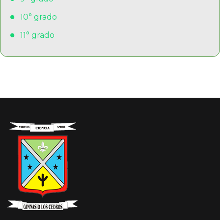
10° grado
11° grado