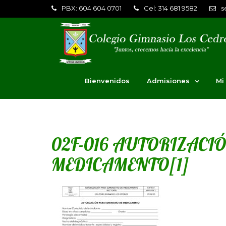
PBX: 604 604 0701
Cel: 314 681 9582
s
Bienvenidos
Admisiones
Mi
02F-016 AUTORIZACI
MEDICAMENTO[1]