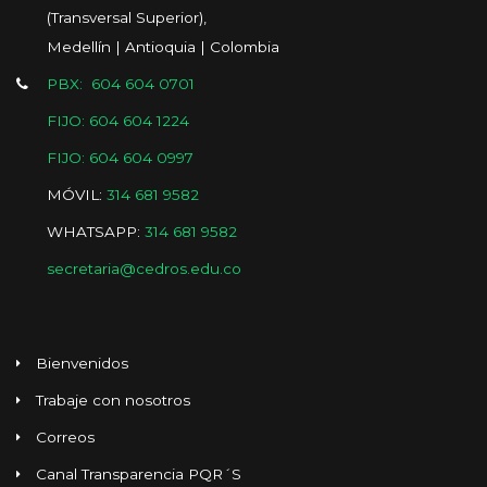
(Transversal Superior),
Medellín | Antioquia | Colombia
PBX: 604 604 0701
FIJO: 604 604 1224
FIJO: 604 604 0997
MÓVIL:
314 681 9582
WHATSAPP:
314 681 9582
secretaria@cedros.edu.co
Bienvenidos
Trabaje con nosotros
Correos
Canal Transparencia PQR´S