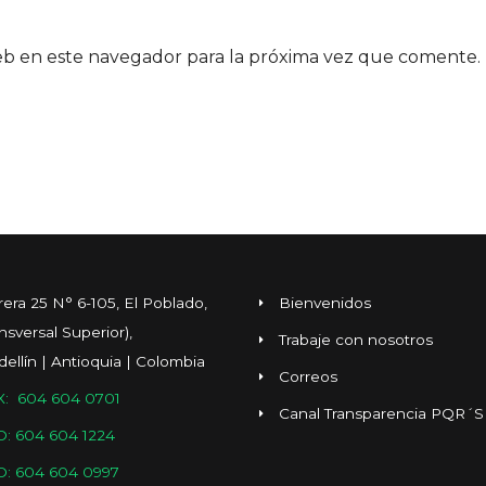
eb en este navegador para la próxima vez que comente.
rera 25 N° 6-105, El Poblado,
Bienvenidos
ansversal Superior),
Trabaje con nosotros
ellín | Antioquia | Colombia
Correos
: 604 604 0701
Canal Transparencia PQR´S
O: 604 604 1224
O: 604 604 0997