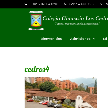
PBX: 604 604 0701
Cel: 314 681 9582
s
Bienvenidos
Admisiones
Mi
cedros4