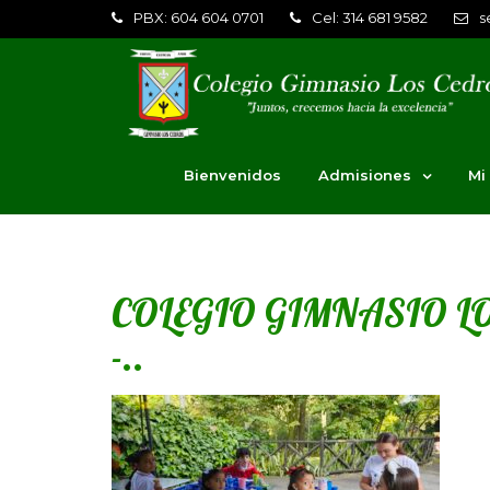
PBX: 604 604 0701
Cel: 314 681 9582
s
Bienvenidos
Admisiones
Mi
COLEGIO GIMNASIO LO
-..