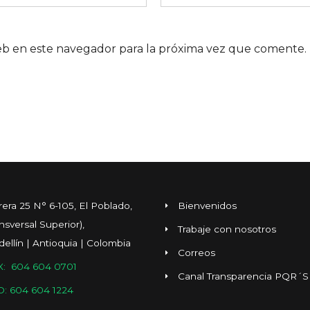
eb en este navegador para la próxima vez que comente.
rera 25 N° 6-105, El Poblado,
Bienvenidos
ansversal Superior),
Trabaje con nosotros
ellín | Antioquia | Colombia
Correos
: 604 604 0701
Canal Transparencia PQR´S
O: 604 604 1224