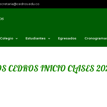
ecretaria@cedros.edu.co
 Colegio
Estudiantes
Egresados
Cronograma
S CEDROS INICIO CLASES 20