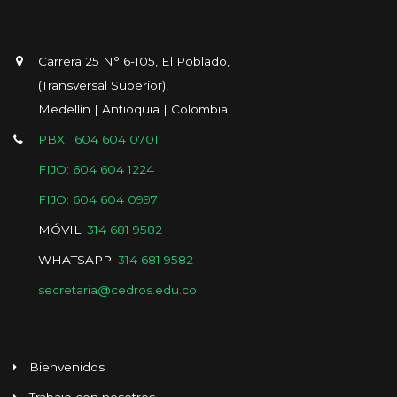
Carrera 25 N° 6-105, El Poblado,
(Transversal Superior),
Medellín | Antioquia | Colombia
PBX: 604 604 0701
FIJO: 604 604 1224
FIJO: 604 604 0997
MÓVIL:
314 681 9582
WHATSAPP:
314 681 9582
secretaria@cedros.edu.co
Bienvenidos