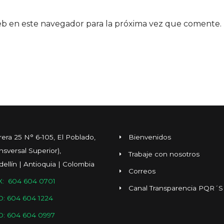
eb en este navegador para la próxima vez que comente.
rera 25 N° 6-105, El Poblado,
Bienvenidos
ansversal Superior),
Trabaje con nosotros
ellín | Antioquia | Colombia
Correos
: 604 604 0701
Canal Transparencia PQR´S
O: 604 604 1224
O: 604 604 0997