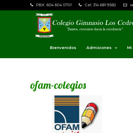
PBX: 604 604 0701
Cel: 314 681 9582
s
Bienvenidos
Admisiones
Mi
ofam-colegios