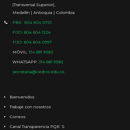
(Transversal Superior),
Medellín | Antioquia | Colombia
PBX: 604 604 0701
FIJO: 604 604 1224
FIJO: 604 604 0997
MÓVIL:
314 681 9582
WHATSAPP:
314 681 9582
secretaria@cedros.edu.co
Bienvenidos
Trabaje con nosotros
Correos
Canal Transparencia PQR´S