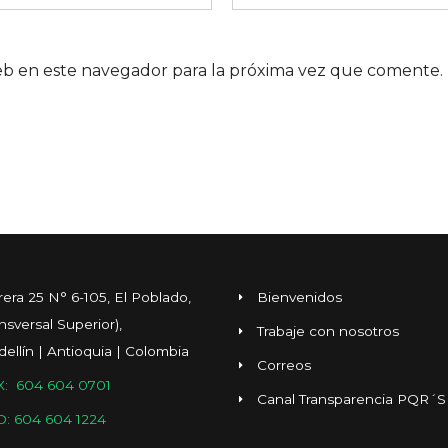
eb en este navegador para la próxima vez que comente.
rera 25 N° 6-105, El Poblado,
Bienvenidos
ansversal Superior),
Trabaje con nosotros
ellín | Antioquia | Colombia
Correos
: 604 604 0701
Canal Transparencia PQR´S
O: 604 604 1224