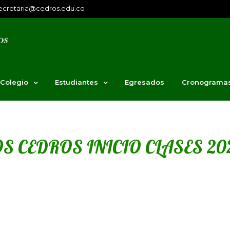
ecretaria@cedros.edu.co
 Colegio
Estudiantes
Egresados
Cronograma
S CEDROS INICIO CLASES 20