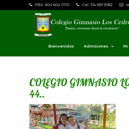
PBX: 604 604 0701
Cel: 314 681 9582
s
Bienvenidos
Admisiones
Mi
COLEGIO GIMNASIO LO
44..