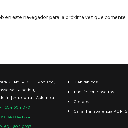
eb en este navegador para la próxima vez que comente.
rera 25 N° 6-105, El Poblado,
Bienvenidos
ansversal Superior),
Trabaje con nosotros
ellín | Antioquia | Colombia
Correos
: 604 604 0701
Canal Transparencia PQR´S
O: 604 604 1224
O: 604 604 0997