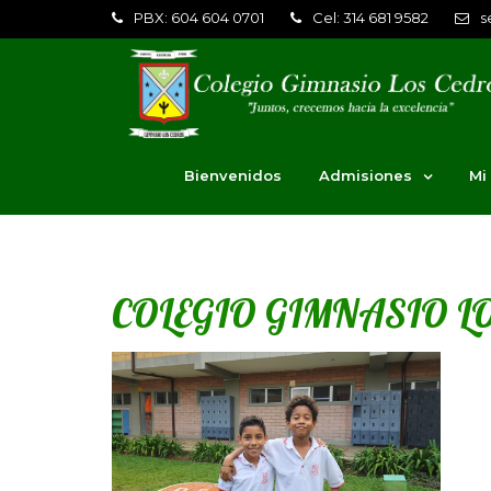
PBX: 604 604 0701
Cel: 314 681 9582
s
Bienvenidos
Admisiones
Mi
COLEGIO GIMNASIO LO