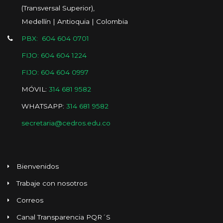
(Transversal Superior),
Medellín | Antioquia | Colombia
PBX: 604 604 0701
FIJO: 604 604 1224
FIJO: 604 604 0997
MÓVIL:
314 681 9582
WHATSAPP:
314 681 9582
secretaria@cedros.edu.co
Bienvenidos
Trabaje con nosotros
Correos
Canal Transparencia PQR´S