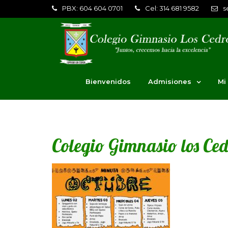
PBX: 604 604 0701
Cel: 314 681 9582
s
Bienvenidos
Admisiones
Mi
Colegio Gimnasio los Ce