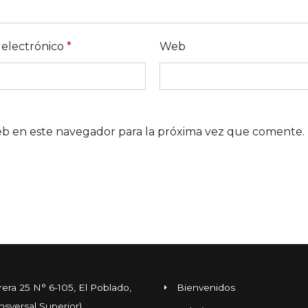
 electrónico
*
Web
eb en este navegador para la próxima vez que comente.
rera 25 N° 6-105, El Poblado,
Bienvenidos
ansversal Superior),